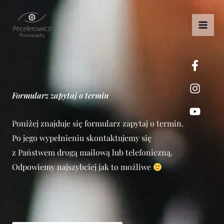
Przejdź
do
treści
Formularz zapytaj o termin
Poniżej znajduje się formularz zapytaj o termin.
Po jego wypełnieniu skontaktujemy się
z Państwem drogą mailową lub telefoniczną.
Odpowiemy najszybciej jak to możliwe