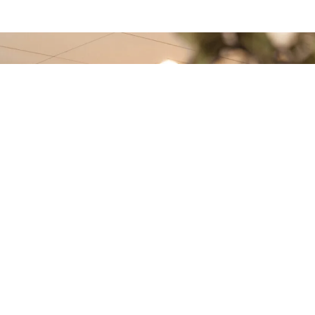
Fotografia
Film
Duet foto
ślubna
ślubny
wideo
Pełen
Od lat
Nowoczesny,
emocji
razem
dynamiczny
reportaż
z Niną
film ślubny
ślubny,
tworzymy
oraz teledysk,
który pozwoli
zgrany duet